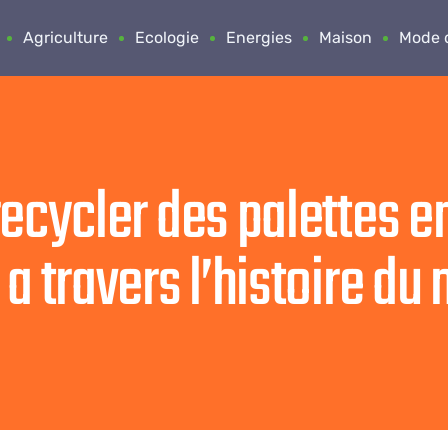
Agriculture
Ecologie
Energies
Maison
Mode d
recycler des palettes e
a travers l’histoire du 