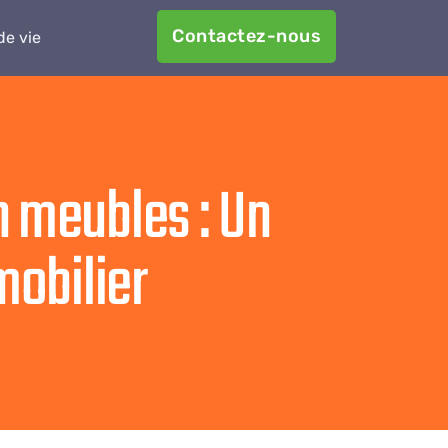
Contactez-nous
e vie
n meubles : Un
mobilier