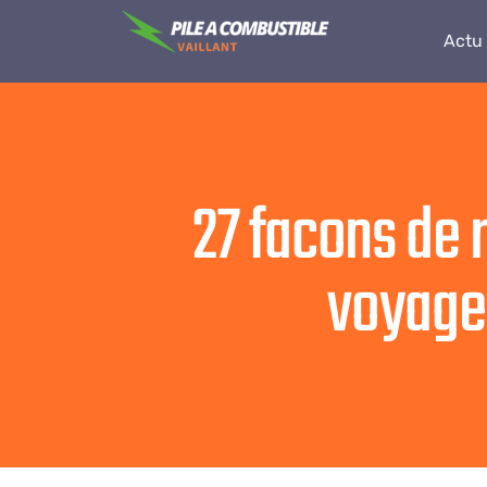
Actu
27 facons de 
voyage 